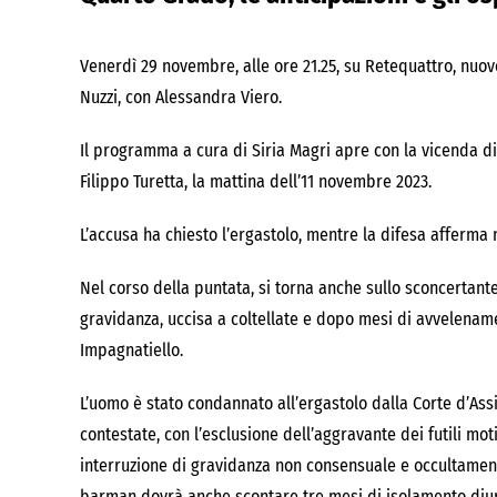
Venerdì 29 novembre, alle ore 21.25, su Retequattro, nuo
Nuzzi, con Alessandra Viero.
Il programma a cura di Siria Magri apre con la vicenda di 
Filippo Turetta, la mattina dell’11 novembre 2023.
L’accusa ha chiesto l’ergastolo, mentre la difesa afferma 
Nel corso della puntata, si torna anche sullo sconcertant
gravidanza, uccisa a coltellate e dopo mesi di avvelename
Impagnatiello.
L’uomo è stato condannato all’ergastolo dalla Corte d’Assi
contestate, con l’esclusione dell’aggravante dei futili moti
interruzione di gravidanza non consensuale e occultament
barman dovrà anche scontare tre mesi di isolamento diurn