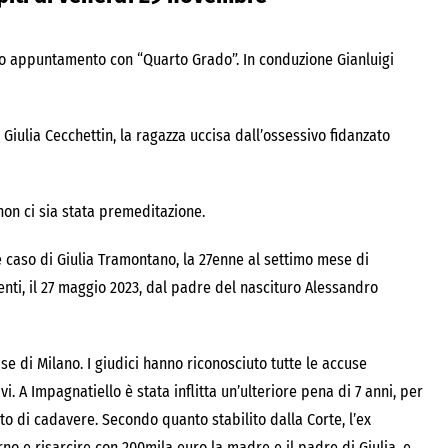
vo appuntamento con “Quarto Grado”. In conduzione Gianluigi
Giulia Cecchettin, la ragazza uccisa dall’ossessivo fidanzato
non ci sia stata premeditazione.
e caso di Giulia Tramontano, la 27enne al settimo mese di
nti, il 27 maggio 2023, dal padre del nascituro Alessandro
se di Milano. I giudici hanno riconosciuto tutte le accuse
vi. A Impagnatiello è stata inflitta un’ulteriore pena di 7 anni, per
o di cadavere. Secondo quanto stabilito dalla Corte, l’ex
o e risarcire con 200mila euro la madre e il padre di Giulia, e