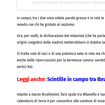
Un post condiviso da Zlatan Ibrahimović (@iamzl
In campo, tra i due sono volate parole grosse e in rete le
mondo con chi ha gridato al razzismo.
Ora, per molti, le dichiarazioni del milanista (che ha parla
origini congolesi della madre) metterebbero in dubbio la 
Si tratta solo di voci e di una polemica nata in rete ma 
anche delle ripercussioni per la kermesse canora: sare
vertici Rai.
Leggi anche:
Scintille in campo tra Ib
Intanto a marzo Ibrahimovic farà spola tra Milanello e S
calendario di Seria A per consentire allo svedese di ess