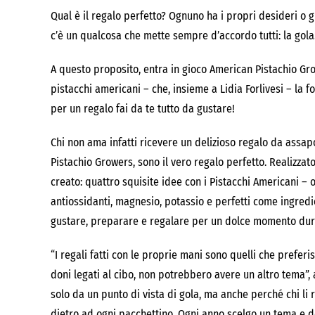
Qual è il regalo perfetto? Ognuno ha i propri desideri o g
c’è un qualcosa che mette sempre d’accordo tutti: la gola
A questo proposito, entra in gioco American Pistachio Gro
pistacchi americani – che, insieme a Lidia Forlivesi – la
per un regalo fai da te tutto da gustare!
Chi non ama infatti ricevere un delizioso regalo da assa
Pistachio Growers, sono il vero regalo perfetto. Realizzat
creato: quattro squisite idee con i Pistacchi Americani – o
antiossidanti, magnesio, potassio e perfetti come ingredie
gustare, preparare e regalare per un dolce momento dura
“I regali fatti con le proprie mani sono quelli che prefer
doni legati al cibo, non potrebbero avere un altro tema”, a
solo da un punto di vista di gola, ma anche perché chi li 
dietro ad ogni pacchettino. Ogni anno scelgo un tema e d