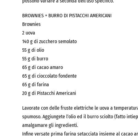
possono variare a seconda dell’uso specifico.
BROWNIES + BURRO DI PISTACCHI AMERICANI
Brownies
2 uova
140 g di zucchero semolato
55 g di olio
55 g di burro
65 g di cacao amaro
65 g di cioccolato fondente
65 g di farina
20 g di Pistacchi Americani
Lavorate con delle fruste elettriche le uova a temperatu
spumoso. Aggiungete l’olio ed il burro sciolto (fatto inti
amalgamare gli ingredienti.
Infine versate prima farina setacciata insieme al cacao a