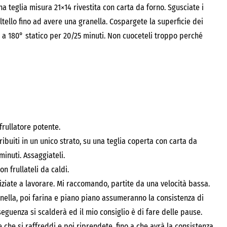
na teglia misura 21×14 rivestita con carta da forno. Sgusciate i
ltello fino ad avere una granella. Cospargete la superficie dei
 a 180° statico per 20/25 minuti. Non cuoceteli troppo perché
rullatore potente.
ribuiti in un unico strato, su una teglia coperta con carta da
minuti. Assaggiateli.
n frullateli da caldi.
niziate a lavorare. Mi raccomando, partite da una velocità bassa.
nella, poi farina e piano piano assumeranno la consistenza di
eguenza si scalderà ed il mio consiglio è di fare delle pause.
che si raffreddi e poi riprendete, fino a che avrà la consistenza