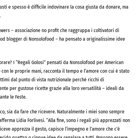
usti e spesso è difficile indovinare la cosa giusta da donare, ma
.
wers – associazione no profit che raggruppa i coltivatori di
 food blogger di Nonsolofood – ha pensato a originalissime idee
porare? I “Regali Golosi” pensati da Nonsolofood per American
o con le proprie mani, racconta il tempo e l’amore con cui è stato
ttimi dal punto di vista nutrizionale perché ricchi di
nte per gustose ricette grazie alla loro versatilità – ideali da
nte le Feste.
isco, sia da fare che ricevere. Naturalmente i miei sono sempre
fferma Lidia Forlivesi. “Alla fine, sono i regali più apprezzati non
riceve apprezza il gesto, capisce l’impegno e l’amore che c’è
ecido quattro o cinque idee da regalare a tutti. Possono essere