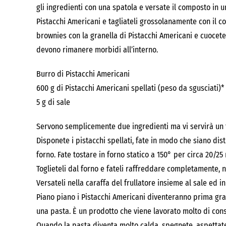
gli ingredienti con una spatola e versate il composto in u
Pistacchi Americani e tagliateli grossolanamente con il co
brownies con la granella di Pistacchi Americani e cuocete
devono rimanere morbidi all’interno.
Burro di Pistacchi Americani
600 g di Pistacchi Americani spellati (peso da sgusciati)*
5 g di sale
Servono semplicemente due ingredienti ma vi servirà un f
Disponete i pistacchi spellati, fate in modo che siano dist
forno. Fate tostare in forno statico a 150° per circa 20/25 
Toglieteli dal forno e fateli raffreddare completamente, no
Versateli nella caraffa del frullatore insieme al sale ed i
Piano piano i Pistacchi Americani diventeranno prima gra
una pasta. È un prodotto che viene lavorato molto di cons
Quando la pasta diventa molto calda, spegnete, aspettate 