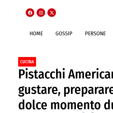
HOME
GOSSIP
PERSONE
CUCINA
Pistacchi American
gustare, preparar
dolce momento du