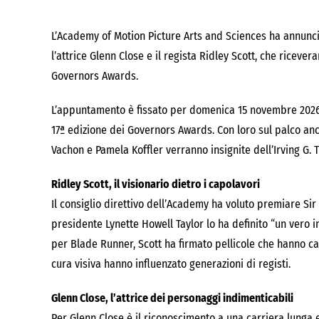
L’Academy of Motion Picture Arts and Sciences ha annuncia
l’attrice Glenn Close e il regista Ridley Scott, che ricever
Governors Awards.
L’appuntamento è fissato per domenica 15 novembre 2026 
17ª edizione dei Governors Awards. Con loro sul palco an
Vachon e Pamela Koffler verranno insignite dell’Irving G.
Ridley Scott, il visionario dietro i capolavori
Il consiglio direttivo dell’Academy ha voluto premiare Sir 
presidente Lynette Howell Taylor lo ha definito “un vero in
per Blade Runner, Scott ha firmato pellicole che hanno cam
cura visiva hanno influenzato generazioni di registi.
Glenn Close, l’attrice dei personaggi indimenticabili
Per Glenn Close è il riconoscimento a una carriera lunga e