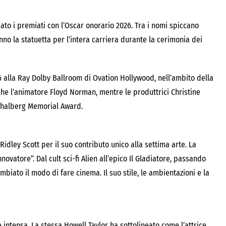
to i premiati con l’Oscar onorario 2026. Tra i nomi spiccano
anno la statuetta per l’intera carriera durante la cerimonia dei
alla Ray Dolby Ballroom di Ovation Hollywood, nell’ambito della
che l’animatore Floyd Norman, mentre le produttrici Christine
 Thalberg Memorial Award.
Ridley Scott per il suo contributo unico alla settima arte. La
novatore”. Dal cult sci-fi Alien all’epico Il Gladiatore, passando
biato il modo di fare cinema. Il suo stile, le ambientazioni e la
 intensa. La stessa Howell Taylor ha sottolineato come l’attrice