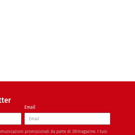
tter
Email
 comunicazioni promozionali da parte di 361magazine. I tuoi