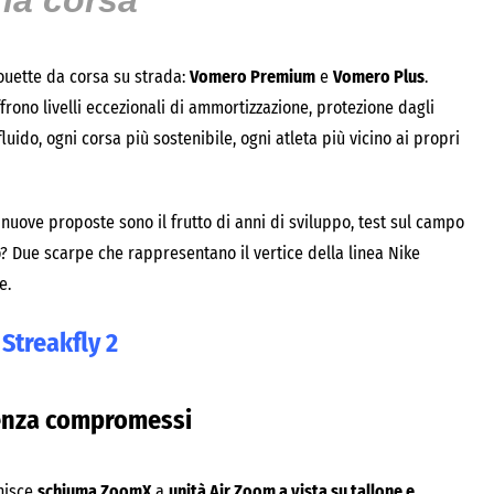
la corsa
houette da corsa su strada:
Vomero Premium
e
Vomero Plus
.
rono livelli eccezionali di ammortizzazione, protezione dagli
uido, ogni corsa più sostenibile, ogni atleta più vicino ai propri
 nuove proposte sono il frutto di anni di sviluppo, test sul campo
o? Due scarpe che rappresentano il vertice della linea Nike
e.
Streakfly 2
enza compromessi
unisce
schiuma ZoomX
a
unità Air Zoom a vista su tallone e