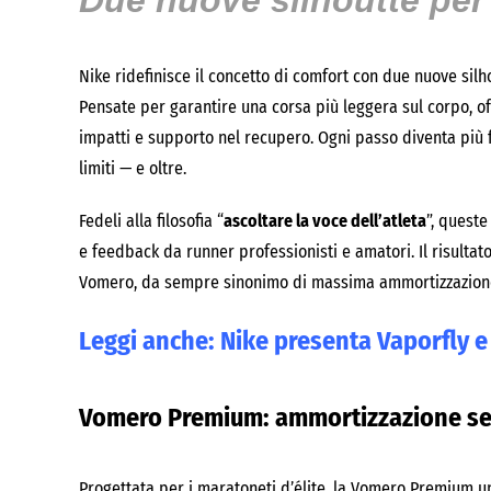
Due nuove silhoutte per 
Nike ridefinisce il concetto di comfort con due nuove sil
Pensate per garantire una corsa più leggera sul corpo, off
impatti e supporto nel recupero. Ogni passo diventa più fl
limiti — e oltre.
Fedeli alla filosofia “
ascoltare la voce dell’atleta
”, queste
e feedback da runner professionisti e amatori. Il risultat
Vomero, da sempre sinonimo di massima ammortizzazion
Leggi anche:
Nike presenta Vaporfly e 
Vomero Premium: ammortizzazione s
Progettata per i maratoneti d’élite, la Vomero Premium 