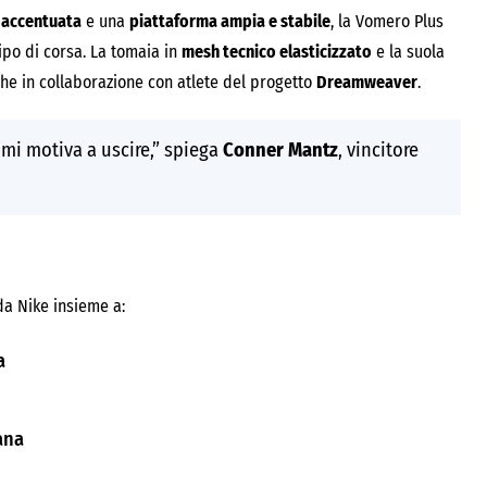
 accentuata
e una
piattaforma ampia e stabile
, la Vomero Plus
ipo di corsa. La tomaia in
mesh tecnico elasticizzato
e la suola
e in collaborazione con atlete del progetto
Dreamweaver
.
mi motiva a uscire,” spiega
Conner Mantz
, vincitore
a Nike insieme a:
a
iana