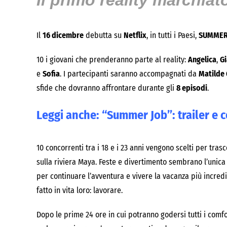
Il primo reality marchiato
Il
16 dicembre
debutta su
Netflix
, in tutti i Paesi,
SUMMER
10 i giovani che prenderanno parte al reality:
Angelica
,
G
e
Sofia
. I partecipanti saranno accompagnati da
Matilde 
sfide che dovranno affrontare durante gli
8 episodi
.
Leggi anche:
“Summer Job”: trailer e c
10 concorrenti tra i 18 e i 23 anni vengono scelti per tra
sulla riviera Maya. Feste e divertimento sembrano l’unica
per continuare l’avventura e vivere la vacanza più incred
fatto in vita loro: lavorare.
Dopo le prime 24 ore in cui potranno godersi tutti i comfo