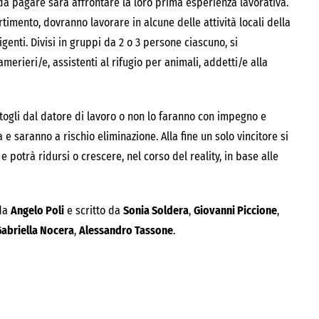
da pagare sarà affrontare la loro prima esperienza lavorativa.
rtimento, dovranno lavorare in alcune delle attività locali della
igenti. Divisi in gruppi da 2 o 3 persone ciascuno, si
merieri/e, assistenti al rifugio per animali, addetti/e alla
togli dal datore di lavoro o non lo faranno con impegno e
e saranno a rischio eliminazione. Alla fine un solo vincitore si
e potrà ridursi o crescere, nel corso del reality, in base alle
 da
Angelo Poli
e scritto da
Sonia Soldera
,
Giovanni Piccione
,
abriella Nocera
,
Alessandro Tassone
.