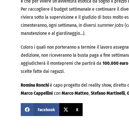
e che per vivere un’avventura esotica da sogno il prezzo 
Per raccogliere il budget settimanale e continuare il dive
riviera sotto la supervisione e il giudizio di boss molto es
cimenteranno, ogni settimana, in diversi
(ca
summer jobs
manutenzione e al giardinaggio…).
Coloro i quali non porteranno a termine il lavoro assegna
dedizione, non riceveranno la busta paga a fine settimana 
aggiudicherà il montepremi che partirà da
100.000 euro
scelte fatte dai ragazzi.
Romina Ronchi
è capo progetto del reality show, diretto
Marco Cappellini
con
Marco Matteo
,
Stefano Martinelli
,
G
Facebook
X