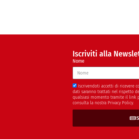
Iscriviti alla Newsle
Nome
Iscrivendoti accetti di ricevere
dati saranno trattati nel rispetto 
qualsiasi momento tramite il link 
consulta la nostra Privacy Policy.
I