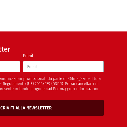
tter
Email
 comunicazioni promozionali da parte di 361magazine. I tuoi
del Regolamento (UE) 2016/679 (GDPR). Potrai cancellarti in
presente in fondo a ogni email.Per maggiori informazioni
SCRIVITI ALLA NEWSLETTER