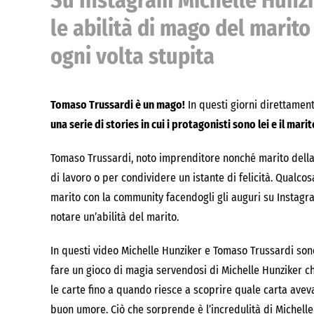
Su Instagram Michelle Hunzi
le abilità di mago del marit
ogni volta stupita
Tomaso Trussardi è un mago!
In questi giorni direttamen
una serie di stories in cui i protagonisti sono lei e il marit
Tomaso Trussardi, noto imprenditore nonché marito della 
di lavoro o per condividere un istante di felicità. Qualc
marito con la community facendogli gli auguri su Instagra
notare un’abilità del marito.
In questi video Michelle Hunziker e Tomaso Trussardi sono 
fare un gioco di magia servendosi di Michelle Hunziker c
le carte fino a quando riesce a scoprire quale carta avev
buon umore. Ciò che sorprende è l’incredulità di Michel