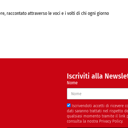
, raccontato attraverso le voci e i volti di chi ogni giorno
Iscriviti alla Newsle
Nome
Iscrivendoti accetti di ricevere
dati saranno trattati nel rispetto 
qualsiasi momento tramite il link 
consulta la nostra Privacy Policy.