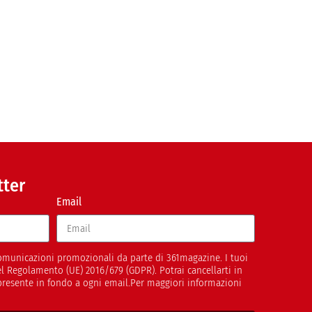
tter
Email
 comunicazioni promozionali da parte di 361magazine. I tuoi
del Regolamento (UE) 2016/679 (GDPR). Potrai cancellarti in
presente in fondo a ogni email.Per maggiori informazioni