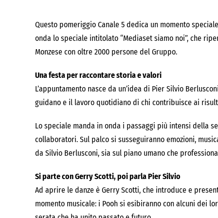
Questo pomeriggio Canale 5 dedica un momento speciale al
onda lo speciale intitolato “Mediaset siamo noi”, che rip
Monzese con oltre 2000 persone del Gruppo.
Una festa per raccontare storia e valori
L’appuntamento nasce da un’idea di Pier Silvio Berlusconi. 
guidano e il lavoro quotidiano di chi contribuisce ai risu
Lo speciale manda in onda i passaggi più intensi della ser
collaboratori. Sul palco si susseguiranno emozioni, music
da Silvio Berlusconi, sia sul piano umano che professiona
Si parte con Gerry Scotti, poi parla Pier Silvio
Ad aprire le danze è Gerry Scotti, che introduce e present
momento musicale: i Pooh si esibiranno con alcuni dei lo
serata che ha unito passato e futuro.