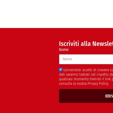
Iscriviti alla Newsle
Nome
Iscrivendoti accetti di ricevere
dati saranno trattati nel rispetto 
qualsiasi momento tramite il link 
consulta la nostra Privacy Policy.
I