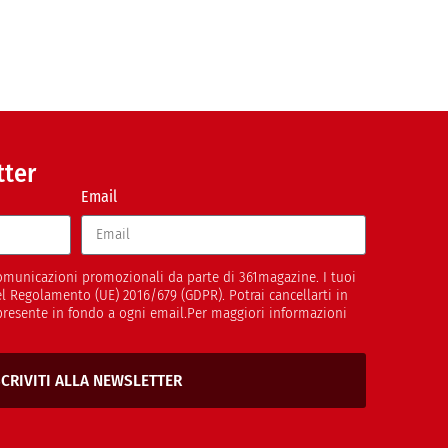
tter
Email
 comunicazioni promozionali da parte di 361magazine. I tuoi
del Regolamento (UE) 2016/679 (GDPR). Potrai cancellarti in
presente in fondo a ogni email.Per maggiori informazioni
SCRIVITI ALLA NEWSLETTER