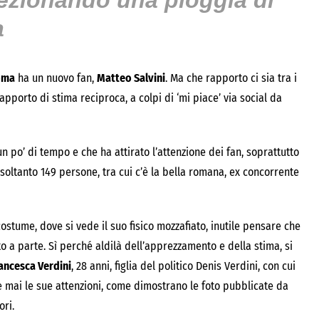
ezionando una pioggia di
a
oma
ha un nuovo fan,
Matteo Salvini
. Ma che rapporto ci sia tra i
apporto di stima reciproca, a colpi di ‘mi piace’ via social da
n po’ di tempo e che ha attirato l’attenzione dei fan, soprattutto
oltanto 149 persone, tra cui c’è la bella romana, ex concorrente
ostume, dove si vede il suo fisico mozzafiato, inutile pensare che
to a parte. Sì perché aldilà dell’apprezzamento e della stima, si
ancesca Verdini
, 28 anni, figlia del politico Denis Verdini, con cui
e mai le sue attenzioni, come dimostrano le foto pubblicate da
ori.