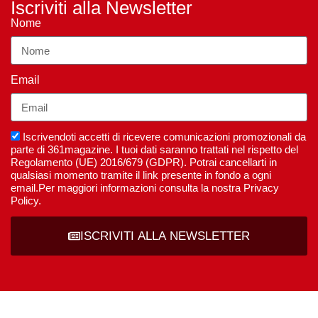
Iscriviti alla Newsletter
Nome
Email
Iscrivendoti accetti di ricevere comunicazioni promozionali da
parte di 361magazine. I tuoi dati saranno trattati nel rispetto del
Regolamento (UE) 2016/679 (GDPR). Potrai cancellarti in
qualsiasi momento tramite il link presente in fondo a ogni
email.Per maggiori informazioni consulta la nostra Privacy
Policy.
ISCRIVITI ALLA NEWSLETTER