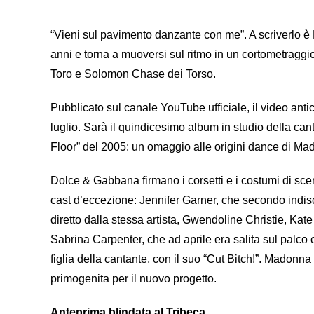
“Vieni sul pavimento danzante con me”. A scriverlo è
anni e torna a muoversi sul ritmo in un cortometraggio
Toro e Solomon Chase dei Torso.
Pubblicato sul canale YouTube ufficiale, il video antic
luglio. Sarà il quindicesimo album in studio della ca
Floor” del 2005: un omaggio alle origini dance di Ma
Dolce & Gabbana firmano i corsetti e i costumi di sc
cast d’eccezione: Jennifer Garner, che secondo indis
diretto dalla stessa artista, Gwendoline Christie, K
Sabrina Carpenter, che ad aprile era salita sul palc
figlia della cantante, con il suo “Cut Bitch!”. Madonna 
primogenita per il nuovo progetto.
Anteprima blindata al Tribeca