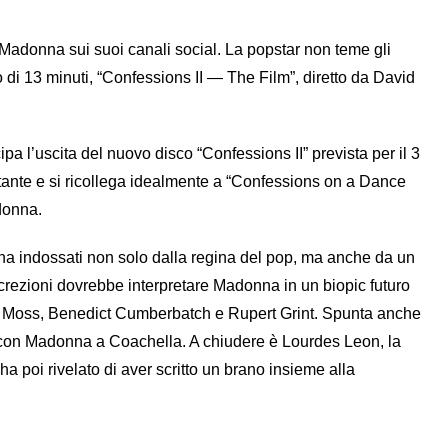
 Madonna sui suoi canali social. La popstar non teme gli
 di 13 minuti, “Confessions II — The Film”, diretto da David
ipa l’uscita del nuovo disco “Confessions II” prevista per il 3
ntante e si ricollega idealmente a “Confessions on a Dance
donna.
ena indossati non solo dalla regina del pop, ma anche da un
crezioni dovrebbe interpretare Madonna in un biopic futuro
ate Moss, Benedict Cumberbatch e Rupert Grint. Spunta anche
o con Madonna a Coachella. A chiudere è Lourdes Leon, la
ha poi rivelato di aver scritto un brano insieme alla