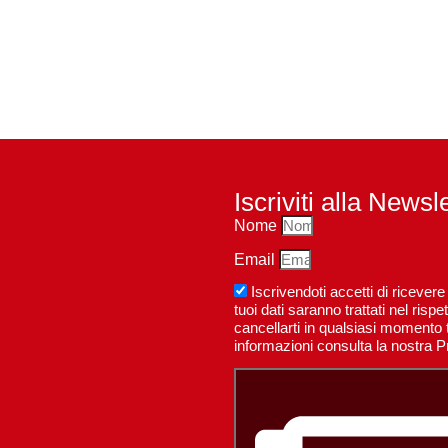
Iscriviti alla Newsl
Nome
Email
Iscrivendoti accetti di riceve
tuoi dati saranno trattati nel ri
cancellarti in qualsiasi momento t
informazioni consulta la nostra P