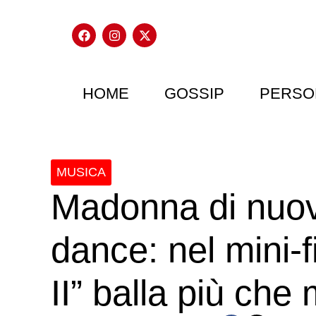
HOME
GOSSIP
PERSO
MUSICA
Madonna di nuov
dance: nel mini-
II” balla più che 