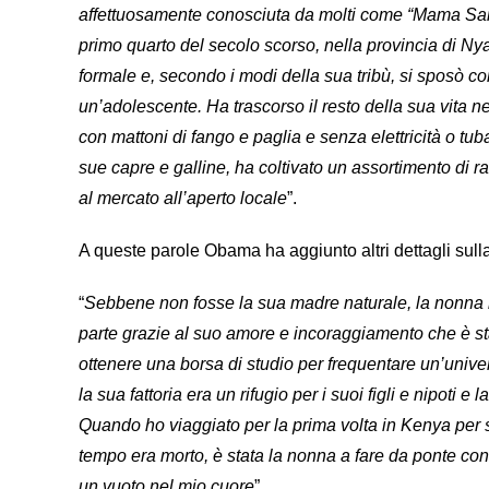
affettuosamente conosciuta da molti come “Mama Sar
primo quarto del secolo scorso, nella provincia di Nya
formale e, secondo i modi della sua tribù, si sposò 
un’adolescente. Ha trascorso il resto della sua vita n
con mattoni di fango e paglia e senza elettricità o tubat
sue capre e galline, ha coltivato un assortimento di r
al mercato all’aperto locale
”.
A queste parole Obama ha aggiunto altri dettagli sulla
“
Sebbene non fosse la sua madre naturale, la nonna h
parte grazie al suo amore e incoraggiamento che è stat
ottenere una borsa di studio per frequentare un’univer
la sua fattoria era un rifugio per i suoi figli e nipoti 
Quando ho viaggiato per la prima volta in Kenya per 
tempo era morto, è stata la nonna a fare da ponte con 
un vuoto nel mio cuore
”.