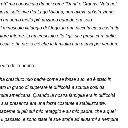
ah” ma conosciuta da noi come “Dani” o Granny. Nata nel
nza, sulle rive del Lago Vittoria, non aveva un’istruzione
con un uomo molto più anziano quando era solo
el minuscolo villaggio di Alego, in una piccola casa costruita
ure interne. Lì ha cresciuto otto figli, si è presa cura delle
accolti e ha preso ciò che la famiglia non usava per vendere
 vita della nonna:
a cresciuto mio padre come se fosse suo, ed è stato in
o in grado di superare le difficoltà a scuola così da
sità americana. Quando la nostra famiglia era in difficoltà,
e la sua presenza era una forza costante e stabilizzante.
saperne di più sul mio retaggio e su mio padre, che a quel
il passato, e sono state le sue storie ad aiutarmi a riempire