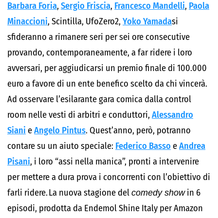
Barbara Foria
,
Sergio Friscia
,
Francesco Mandelli
,
Paola
Minaccioni
, Scintilla, UfoZero2,
Yoko Yamada
si
sfideranno a rimanere seri per sei ore consecutive
provando, contemporaneamente, a far ridere i loro
avversari, per aggiudicarsi un premio finale di 100.000
euro a favore di un ente benefico scelto da chi vincerà.
Ad osservare l’esilarante gara comica dalla control
room nelle vesti di arbitri e conduttori,
Alessandro
Siani
e
Angelo Pintus
. Quest’anno, però, potranno
contare su un aiuto speciale:
Federico Basso
e
Andrea
Pisani
, i loro “assi nella manica”, pronti a intervenire
per mettere a dura prova i concorrenti con l’obiettivo di
farli ridere. La nuova stagione del
comedy show
in 6
episodi, prodotta da Endemol Shine Italy per Amazon