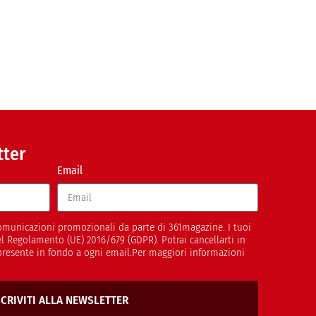
tter
Email
 comunicazioni promozionali da parte di 361magazine. I tuoi
del Regolamento (UE) 2016/679 (GDPR). Potrai cancellarti in
presente in fondo a ogni email.Per maggiori informazioni
SCRIVITI ALLA NEWSLETTER