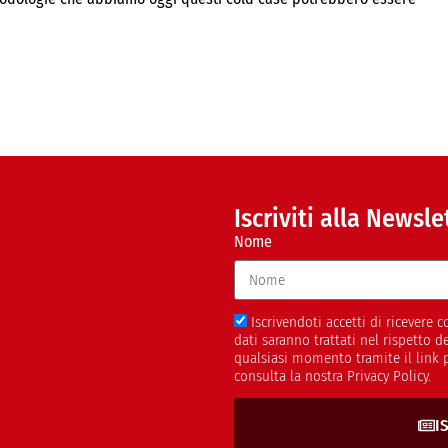
Iscriviti alla Newsle
Nome
Iscrivendoti accetti di ricevere
dati saranno trattati nel rispetto 
qualsiasi momento tramite il link 
consulta la nostra Privacy Policy.
I