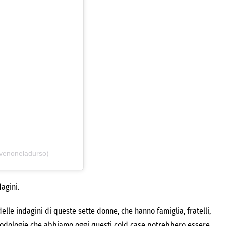
livenoneladurso)
agini.
elle indagini di queste sette donne, che hanno famiglia, fratelli,
etodologie che abbiamo oggi questi cold case potrebbero essere