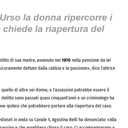
’Urso la donna ripercorre i
 chiede la riapertura del
delitto di sua madre, avvenuto nel
1970
nella pensione da lei
 sicuramente dettato dalla rabbia e la passione», dice l’attrice
 quello di altre sei donne, e l’assassino potrebbe essere il
 delitto sono passati quasi cinquant’anni e un criminologo ha
uove ipotesi che potrebbero portare alla riapertura del caso.
diaset in onda su Canale 5, Agostina Belli ha denunciato: «Alla
assassino e che avrebbero chiuso il caso. Ci accompagnarono a