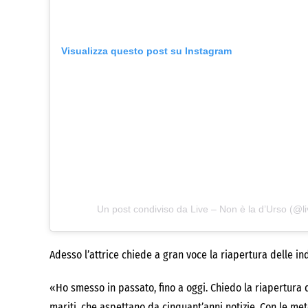
Visualizza questo post su Instagram
Un post condiviso da Live – Non è la d’Urso (@
Adesso l’attrice chiede a gran voce la riapertura delle ind
«Ho smesso in passato, fino a oggi. Chiedo la riapertura d
mariti, che aspettano da cinquant’anni notizie. Con le m