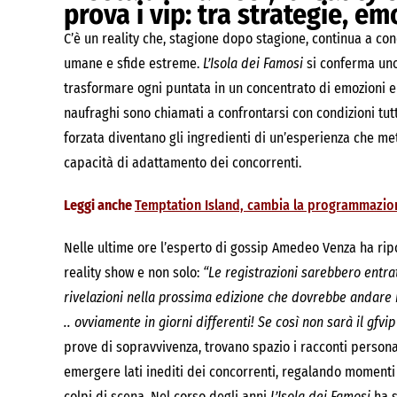
prova i vip: tra strategie, em
C’è un reality che, stagione dopo stagione, continua a co
umane e sfide estreme.
L’Isola dei Famosi
si conferma uno 
trasformare ogni puntata in un concentrato di emozioni e 
naufraghi sono chiamati a confrontarsi con condizioni tutt
forzata diventano gli ingredienti di un’esperienza che met
capacità di adattamento dei concorrenti.
Leggi anche
Temptation Island, cambia la programmazio
Nelle ultime ore l’esperto di gossip Amedeo Venza ha rip
reality show e non solo:
“Le registrazioni sarebbero entra
rivelazioni nella prossima edizione che dovrebbe andare 
.. ovviamente in giorni differenti! Se così non sarà il gfv
prove di sopravvivenza, trovano spazio i racconti personali
emergere lati inediti dei concorrenti, regalando momenti di
colpi di scena. Nel corso degli anni
L’Isola dei Famosi
ha s