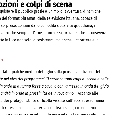
ozioni e colpi di scena
nquistare il pubblico grazie a un mix di avventura, dinamiche
dei format più amati della televisione italiana, capace di
sorprese. Lontani dalle comodità della vita quotidiana, i
’altro che semplici. Fame, stanchezza, prove fisiche e convivenza
te in luce non solo la resistenza, ma anche il carattere e la
ne
ortato qualche inedito dettaglio sulla prossima edizione del
te nel vivo del programma! Ci saranno tanti colpi di scena e belle
in onda in autunno forse a cavallo con la messa in onda del gfvip
ip andrà in onda in prossimità del nuovo anno!”.
Accanto alle
 dei protagonisti. Le difficoltà vissute sull’isola spesso fanno
 riflessione che si alternano a discussioni, riconciliazioni e
aputo rinnovarsi, mantenendo però intatta la propria identità: