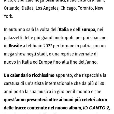
Rico, e sbarcare negli
Stati Uniti
, nelle città di Miami,
Orlando, Dallas, Los Angeles, Chicago, Toronto, New
York.
In autunno sarà la volta dell’
Italia
e dell’
Europa
, nei
palazzetti delle più grandi metropoli, per poi sbarcare
in
Brasile
a febbraio 2027 per tornare in patria con un
mega show negli stadi, e una reprise invernale di
nuovo in Italia ed Europa fino alla fine dell’anno.
Un calendario ricchissimo
appunto, che rispecchia la
caratura di un’artista internazionale che da più di 30
anni porta la sua musica in giro per il mondo e che
quest’anno presenterà oltre ai brani più celebri alcun
delle tracce contenute nel nuovo album
,
IO CANTO 2
,