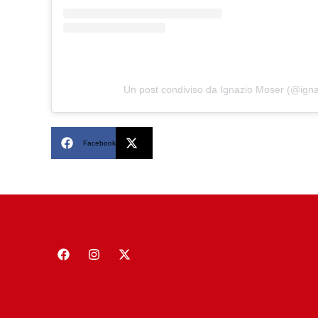
Un post condiviso da Ignazio Moser (@ign
Facebook
X