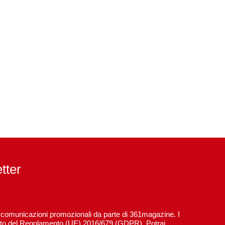
etter
re comunicazioni promozionali da parte di 361magazine. I
spetto del Regolamento (UE) 2016/679 (GDPR). Potrai