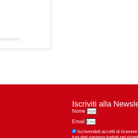
aziomoser)
Iscriviti alla Newsl
Nome
Email
Iscrivendoti accetti di riceve
tuoi dati saranno trattati nel ri