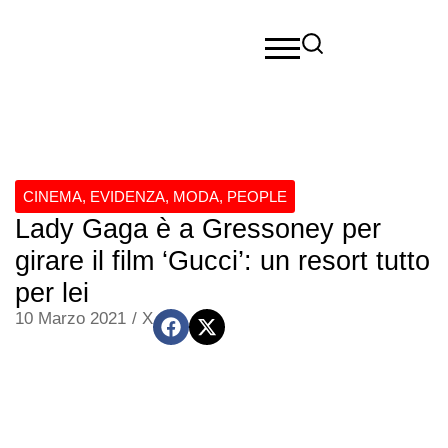
CINEMA
,
EVIDENZA
,
MODA
,
PEOPLE
Lady Gaga è a Gressoney per
girare il film ‘Gucci’: un resort tutto
per lei
10 Marzo 2021
/
X