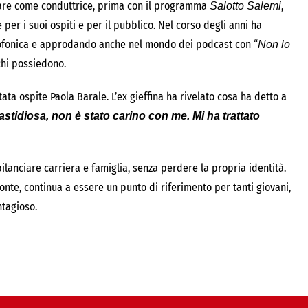
avorare come conduttrice, prima con il programma
,
Salotto Salemi
er i suoi ospiti e per il pubblico. Nel corso degli anni ha
iofonica e approdando anche nel mondo dei podcast con “
Non lo
chi possiedono.
ata ospite Paola Barale. L’ex gieffina ha rivelato cosa ha detto a
stidiosa, non è stato carino con me. Mi ha trattato
anciare carriera e famiglia, senza perdere la propria identità.
izzonte, continua a essere un punto di riferimento per tanti giovani,
ntagioso.