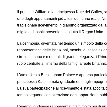
Il principe
William
e la principessa Kate del Galles, s
uno degli appuntamenti più attesi dell’anno reale. Nel
tradizionale ricevimento in giardino organizzato dal
migliaia di ospiti provenienti da tutto il Regno Unito.
La cerimonia, diventata nel tempo un simbolo della co
rappresentanti delle istituzioni, membri di associazioni 
strette di mano e momenti di grande eleganza, i Princ
ruolo centrale all’interno della famiglia reale britannic
L’atmosfera a Buckingham Palace è apparsa particola
principessa Kate, tornata gradualmente agli impegni uff
La sua partecipazione al ricevimento è stata accolta 
tempo seguono con attenzione ogni apparizione pubbli
L’evento londinese rappresenta infatti molto più di u