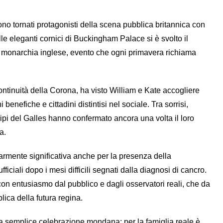
ono tornati protagonisti della scena pubblica britannica con
le eleganti cornici di
Buckingham Palace
si è svolto il
la monarchia inglese, evento che ogni primavera richiama
ntinuità della Corona, ha visto William e Kate accogliere
benefiche e cittadini distintisi nel sociale. Tra sorrisi,
ipi del Galles hanno confermato ancora una volta il loro
a.
rmente significativa anche per la presenza della
iciali dopo i mesi difficili segnati dalla diagnosi di cancro.
con entusiasmo dal pubblico e dagli osservatori reali, che da
ca della futura regina.
na semplice celebrazione mondana: per la famiglia reale è