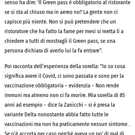
senso ha dire: ‘Il Green pass è obbligatorio al ristorante
se si sta al chiuso ma in aereo no?
La gente non ci
capisce più niente.
Non si può pretendere che un
ristoratore che ha fatto la fame per mesi si metta lì a
chiedere a tutti di mostragli il Green pass, se una
persona dichiara di averlo lui la fa entrare”.
Poi racconta dell’esperienza della sorella: “
Io so cosa
significa avere il Covid, ci sono passata e sono per la
vaccinazione obbligatoria
– evidenzia – N
on rende
immuni ma almeno non ci fa morire
.
Mia sorella di 85
anni
ad esempio – dice la Zanicchi
–
si è presa la
variante Delta nonostante abbia fatto tutte le
vaccinazioni
ma non ha praticamente
nessun sintomo
.
Se n’è accorta per caso perché aveva
un po’ di mal di