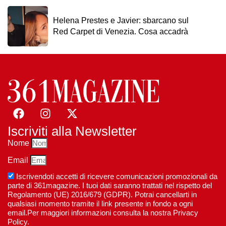
Helena Prestes e Javier: sbarcano sul
Red Carpet di Venezia. Cosa accadrà
Iscriviti alla Newsletter
Nome
Email
Iscrivendoti accetti di ricevere comunicazioni promozionali da
parte di 361magazine. I tuoi dati saranno trattati nel rispetto del
Regolamento (UE) 2016/679 (GDPR). Potrai cancellarti in
qualsiasi momento tramite il link presente in fondo a ogni
email.Per maggiori informazioni consulta la nostra Privacy
Policy.