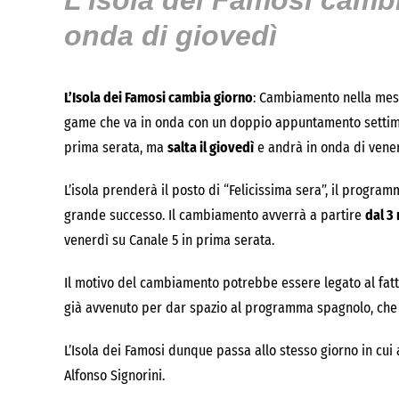
L’Isola dei Famosi cambi
onda di giovedì
L’Isola dei Famosi cambia giorno
: Cambiamento nella mes
game che va in onda con un doppio appuntamento settima
prima serata, ma
salta il giovedì
e andrà in onda di vene
L’isola prenderà il posto di “Felicissima sera”, il progr
grande successo. Il cambiamento avverrà a partire
dal 3
venerdì su Canale 5 in prima serata.
Il motivo del cambiamento potrebbe essere legato al fatto
già avvenuto per dar spazio al programma spagnolo, che ve
L’Isola dei Famosi dunque passa allo stesso giorno in cui a
Alfonso Signorini.