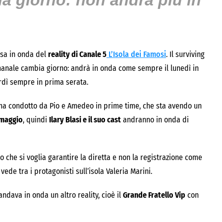
a giorno: non andrà più in
sa in onda del
reality di Canale 5
L’Isola dei Famosi
. Il surviving
nale cambia giorno: andrà in onda come sempre il lunedì in
rdì sempre in prima serata.
amma condotto da Pio e Amedeo in prime time, che sta avendo un
 maggio
, quindi
Ilary Blasi e il suo cast
andranno in onda di
 che si voglia garantire la diretta e non la registrazione come
de tra i protagonisti sull’isola Valeria Marini.
ndava in onda un altro reality, cioè il
Grande Fratello Vip
con