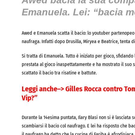
Awed bacia la sua comp
Emanuela. Lei: “bacia m
Awed e Emanuela scatta il bacio: lo youtuber partenope
naufraga. Infatti dopo Drusilla, Miryea e Beatrice, tenta d
Si tratta di Emanuela. Tutto è iniziato per gioco, sfidando
prestata al gioco inaspettatamente e ha mostrato il suo s
scattato il bacio tra risatine e battute.
Leggi anche–>
Gilles Rocca contro Tom
Vip?”
Durante la 14esima puntata, Ilary Blasi non si è lasciat
scambiarsi il bacio col naufrago. E lei ha risposto che ba
il naufrago ha detto che la cucina di Fariba è afrodisiaca.