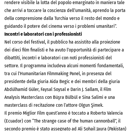
rendere visibile la lotta del popolo emarginato in maniera tale
che arrivi a toccare la coscienza dell’umanità, aprendo la porta
della comprensione dalla Turchia verso il resto del mondo e
guidando il potere del cinema verso i problemi umanitari”.
Incontri e laboratori con i professionisti
Nel corso del festival, il pubblico ha assistito alla proiezione
dei dieci film finalisti e ha avuto l’opportunità di partecipare a
dibattiti, incontri e laboratori con noti professionisti del
settore. Il programma includeva alcuni momenti fondamentali,
tra cui l’Humanitarian Filmmaking Panel, in presenza del
presidente della giuria Aida Begic e dei membri della giuria
Abdülhamid Güler, Faysal Soysal e Darin J. Sallam, il Film
Analysis Masterclass con Büşra Bülbül e Sina Salimi e una
masterclass di recitazione con l’attore Olgun Şimek.
Il premio Miglior Film quest’anno è toccato a Roberto Valencia
(Ecuador) con “The strange case of the human cannonball”, il
secondo premio è stato assegnato ad Ali Sohail Jaura (Pakistan)