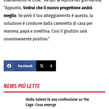
esattamente le cose.” Da qui la replica del giornalista:
“Appunto.
Vedrai
che
il
nuovo
progettone andrà
meglio
. Se però il tuo atteggiamento è questo, la
soluzione è condurre dalla cameretta di casa per
mamma, papà e sorellina. Così il giudizio sarà
unanimamente positivo.”
Facebook
X
NEWS PIÙ LETTE
Giulia Salemi fa una confessione su The
Cage. Cosa emerge