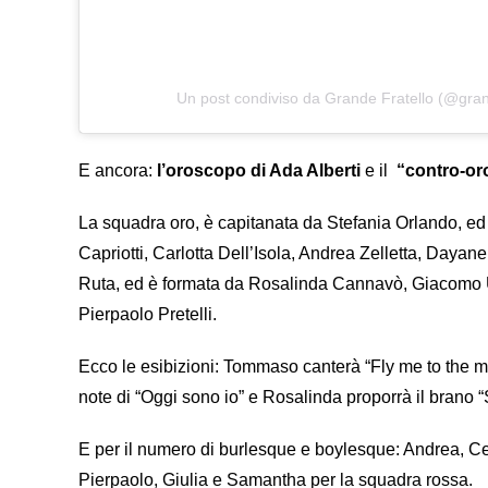
Un post condiviso da Grande Fratello (@grand
E ancora:
l’oroscopo di Ada Alberti
e il
“contro-o
La squadra oro, è capitanata da Stefania Orlando, e
Capriotti, Carlotta Dell’Isola, Andrea Zelletta, Dayan
Ruta, ed è formata da Rosalinda Cannavò, Giacomo U
Pierpaolo Pretelli.
Ecco le esibizioni: Tommaso canterà “Fly me to the moo
note di “Oggi sono io” e Rosalinda proporrà il brano “S
E per il numero di burlesque e boylesque: Andrea, Ce
Pierpaolo, Giulia e Samantha per la squadra rossa.