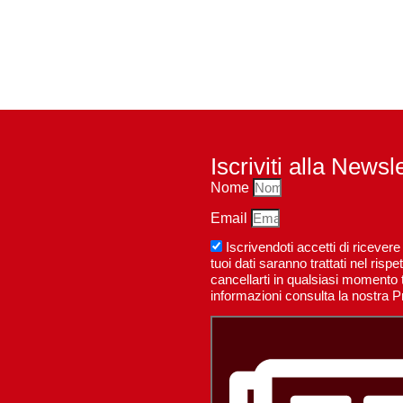
Iscriviti alla Newsl
Nome
Email
Iscrivendoti accetti di riceve
tuoi dati saranno trattati nel ri
cancellarti in qualsiasi momento t
informazioni consulta la nostra P