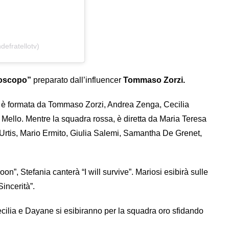
efratellotv)
roscopo”
preparato dall’influencer
Tommaso Zorzi.
d è formata da Tommaso Zorzi, Andrea Zenga, Cecilia
e Mello. Mentre la squadra rossa, è diretta da Maria Teresa
rtis, Mario Ermito, Giulia Salemi, Samantha De Grenet,
n”, Stefania canterà “I will survive”. Mariosi esibirà sulle
incerità”.
cilia e Dayane si esibiranno per la squadra oro sfidando