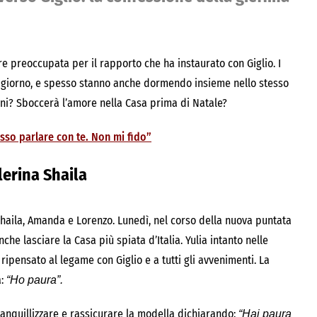
ere preoccupata per il rapporto che ha instaurato con Giglio. I
po giorno, e spesso stanno anche dormendo insieme nello stesso
ini? Sboccerà l’amore nella Casa prima di Natale?
sso parlare con te. Non mi fido”
lerina Shaila
Shaila, Amanda e Lorenzo. Lunedì, nel corso della nuova puntata
che lasciare la Casa più spiata d’Italia. Yulia intanto nelle
ipensato al legame con Giglio e a tutti gli avvenimenti. La
a:
“Ho paura”.
ranquillizzare e rassicurare la modella dichiarando:
“Hai paura