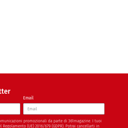
tter
Email
 comunicazioni promozionali da parte di 361magazine. I tuoi
del Regolamento (UE) 2016/679 (GDPR). Potrai cancellarti in