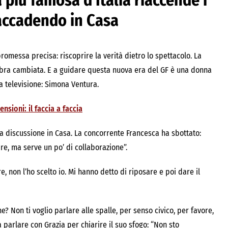
 più famosa d’Italia riaccende i
a accadendo in Casa
promessa precisa: riscoprire la verità dietro lo spettacolo. La
ra cambiata. E a guidare questa nuova era del GF è una donna
a televisione: Simona Ventura.
sioni: il faccia a faccia
a discussione in Casa. La concorrente Francesca ha sbottato:
are, ma serve un po’ di collaborazione”.
, non l’ho scelto io. Mi hanno detto di riposare e poi dare il
 Non ti voglio parlare alle spalle, per senso civico, per favore,
 parlare con Grazia per chiarire il suo sfogo: “Non sto