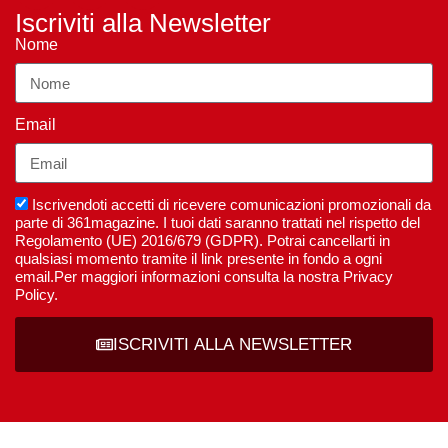
Iscriviti alla Newsletter
Nome
Email
Iscrivendoti accetti di ricevere comunicazioni promozionali da
parte di 361magazine. I tuoi dati saranno trattati nel rispetto del
Regolamento (UE) 2016/679 (GDPR). Potrai cancellarti in
qualsiasi momento tramite il link presente in fondo a ogni
email.Per maggiori informazioni consulta la nostra Privacy
Policy.
ISCRIVITI ALLA NEWSLETTER