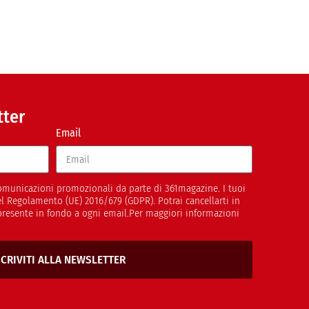
tter
Email
 comunicazioni promozionali da parte di 361magazine. I tuoi
del Regolamento (UE) 2016/679 (GDPR). Potrai cancellarti in
presente in fondo a ogni email.Per maggiori informazioni
SCRIVITI ALLA NEWSLETTER