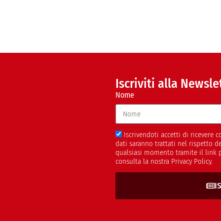
Iscriviti alla Newsle
Nome
Iscrivendoti accetti di ricevere
dati saranno trattati nel rispetto 
qualsiasi momento tramite il link 
consulta la nostra Privacy Policy.
I