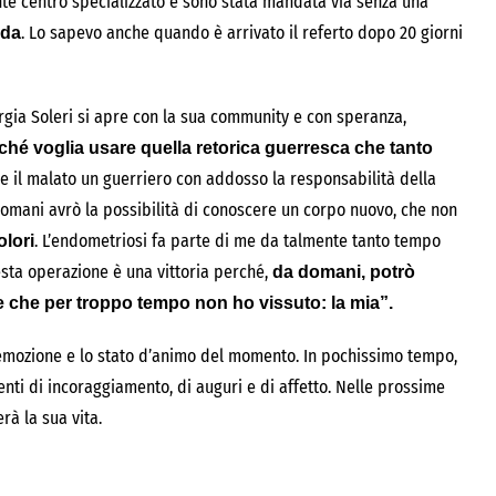
te centro specializzato e sono stata mandata via senza una
. Lo sapevo anche quando è arrivato il referto dopo 20 giorni
rda
orgia Soleri si apre con la sua community e con speranza,
rché voglia usare quella retorica guerresca che tanto
e il malato un guerriero con addosso la responsabilità della
 domani avrò la possibilità di conoscere un corpo nuovo, che non
. L’endometriosi fa parte di me da talmente tanto tempo
lori
sta operazione è una vittoria perché,
da domani, potrò
e che per troppo tempo non ho vissuto: la mia”.
l’emozione e lo stato d’animo del momento. In pochissimo tempo,
nti di incoraggiamento, di auguri e di affetto. Nelle prossime
rà la sua vita.