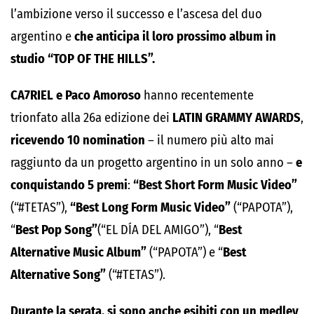
l’ambizione verso il successo e l’ascesa del duo
argentino e
che anticipa il loro prossimo album in
studio “
TOP OF THE HILLS
”.
CA7RIEL
e
Paco Amoroso
hanno recentemente
trionfato alla 26
a
edizione dei
LATIN GRAMMY AWARDS
,
ricevendo 10 nomination
– il numero più alto mai
raggiunto da un progetto argentino in un solo anno –
e
conquistando 5 premi
:
“Best Short Form Music Video
”
(“#TETAS”),
“
Best Long Form Music Video
”
(“PAPOTA”),
“
Best Pop Song”
(“EL DÍA DEL AMIGO”), “
Best
Alternative Music Album”
(“PAPOTA”) e “
Best
Alternative Song”
(“#TETAS”).
Durante la serata, si sono anche esibiti con un medley
,