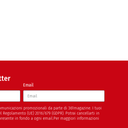
tter
Email
 comunicazioni promozionali da parte di 361magazine. I tuoi
del Regolamento (UE) 2016/679 (GDPR). Potrai cancellarti in
presente in fondo a ogni email.Per maggiori informazioni