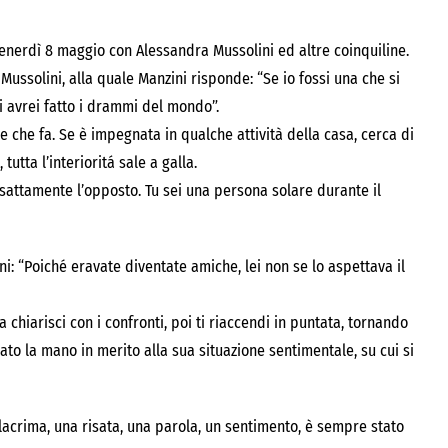
venerdì 8 maggio con Alessandra Mussolini ed altre coinquiline.
ssolini, alla quale Manzini risponde: “Se io fossi una che si
i avrei fatto i drammi del mondo”.
se che fa. Se è impegnata in qualche attività della casa, cerca di
utta l’interioritá sale a galla.
esattamente l’opposto. Tu sei una persona solare durante il
ni: “Poiché eravate diventate amiche, lei non se lo aspettava il
 chiarisci con i confronti, poi ti riaccendi in puntata, tornando
cato la mano in merito alla sua situazione sentimentale, su cui si
 lacrima, una risata, una parola, un sentimento, è sempre stato