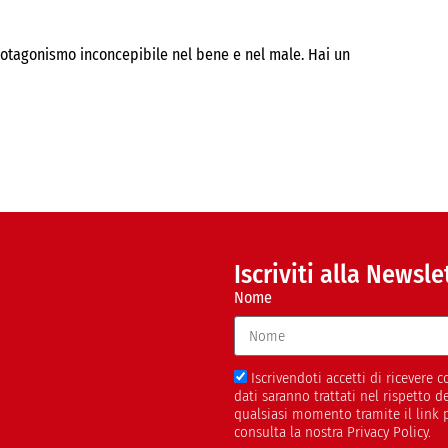
 protagonismo inconcepibile nel bene e nel male. Hai un
Iscriviti alla Newsle
Nome
Iscrivendoti accetti di ricevere
dati saranno trattati nel rispetto 
qualsiasi momento tramite il link 
consulta la nostra Privacy Policy.