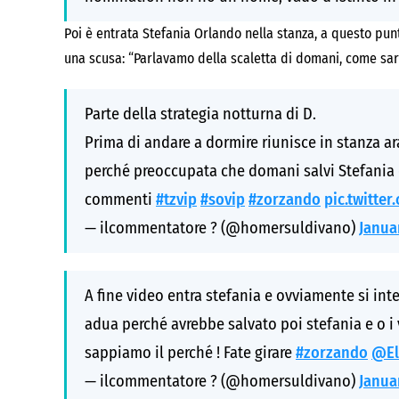
Poi è entrata Stefania Orlando nella stanza, a questo pu
una scusa: “Parlavamo della scaletta di domani, come sar
Parte della strategia notturna di D.
Prima di andare a dormire riunisce in stanza ar
perché preoccupata che domani salvi Stefania 
commenti
#tzvip
#sovip
#zorzando
pic.twitter
— ilcommentatore ? (@homersuldivano)
Janua
A fine video entra stefania e ovviamente si in
adua perché avrebbe salvato poi stefania e o i
sappiamo il perché ! Fate girare
#zorzando
@El
— ilcommentatore ? (@homersuldivano)
Janua