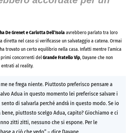
rebbero accordate per un
a De Grenet e Carlotta Dell’Isola
avrebbero parlato tra loro
 diretta nel caso si verificasse un salvataggio a catena. Ormai
a trovato un certo equilibrio nella casa. Infatti mentre l’amica
 primi concorrenti del
Grande Fratello Vip
, Dayane che non
ntrati al reality.
me ne frega niente. Piuttosto preferisco pensare a
salvo Adua in questo momento lei preferisce salvare i
a sento di salvarla perché andrà in questo modo. Se io
ta bene, piuttosto scelgo Adua, capito? Giochiamo e ci
no zitti zitti, nessuno che si espone. Per le
base a ciò che vedo” – dice Dayane.