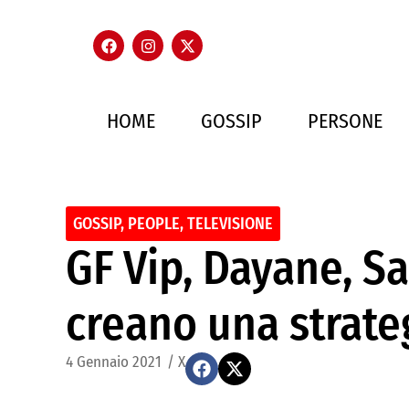
HOME
GOSSIP
PERSONE
GOSSIP
,
PEOPLE
,
TELEVISIONE
GF Vip, Dayane, S
creano una strate
4 Gennaio 2021
/
X