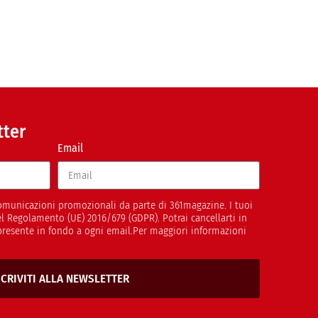
tter
Email
 comunicazioni promozionali da parte di 361magazine. I tuoi
del Regolamento (UE) 2016/679 (GDPR). Potrai cancellarti in
presente in fondo a ogni email.Per maggiori informazioni
SCRIVITI ALLA NEWSLETTER