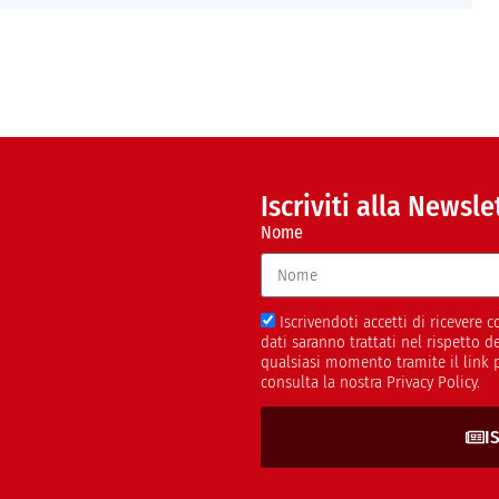
Iscriviti alla Newsle
Nome
Iscrivendoti accetti di ricevere
dati saranno trattati nel rispetto 
qualsiasi momento tramite il link 
consulta la nostra Privacy Policy.
I