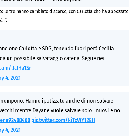
nto le tre hanno cambiato discorso, con Carlotta che ha abbozzato
à…”.
ancione Carlotta e SDG, tenendo fuori però Cecilia
da un possibile salvataggio catena! Segue nei
.com/llclHa1SrF
ry 4, 2021
terrompono. Hanno ipotizzato anche di non salvare
 vecchi mentre Dayane vuole salvare solo i nuovi e noi
ena92488468
pic.twitter.com/kiTxWY12EH
ry 4, 2021