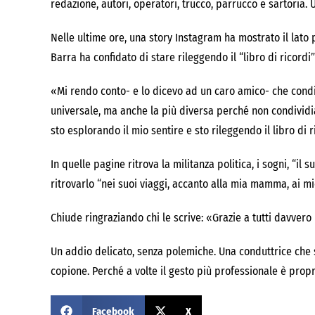
redazione, autori, operatori, trucco, parrucco e sartoria.
Nelle ultime ore, una story Instagram ha mostrato il lato p
Barra ha confidato di stare rileggendo il “libro di ricordi”
«Mi rendo conto- e lo dicevo ad un caro amico- che condiv
universale, ma anche la più diversa perché non condividia
sto esplorando il mio sentire e sto rileggendo il libro di 
In quelle pagine ritrova la militanza politica, i sogni, “il
ritrovarlo “nei suoi viaggi, accanto alla mia mamma, ai mie
Chiude ringraziando chi le scrive: «Grazie a tutti davver
Un addio delicato, senza polemiche. Una conduttrice che sc
copione. Perché a volte il gesto più professionale è propr
Facebook
X