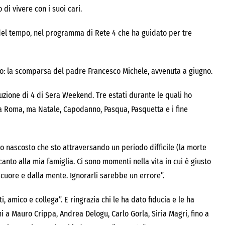
di vivere con i suoi cari.
del tempo, nel programma di Rete 4 che ha guidato per tre
ato: la scomparsa del padre Francesco Michele, avvenuta a giugno.
zione di 4 di Sera Weekend. Tre estati durante le quali ho
da Roma, ma Natale, Capodanno, Pasqua, Pasquetta e i fine
ho nascosto che sto attraversando un periodo difficile (la morte
nto alla mia famiglia. Ci sono momenti nella vita in cui è giusto
 cuore e dalla mente. Ignorarli sarebbe un errore”.
, amico e collega”. E ringrazia chi le ha dato fiducia e le ha
i a Mauro Crippa, Andrea Delogu, Carlo Gorla, Siria Magri, fino a