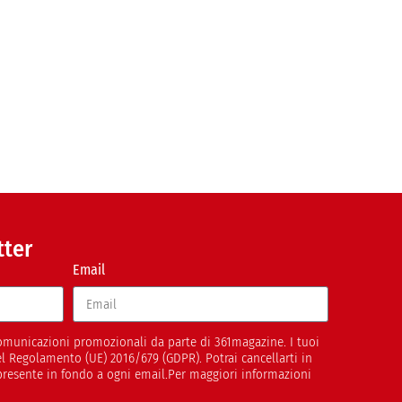
tter
Email
 comunicazioni promozionali da parte di 361magazine. I tuoi
del Regolamento (UE) 2016/679 (GDPR). Potrai cancellarti in
presente in fondo a ogni email.Per maggiori informazioni