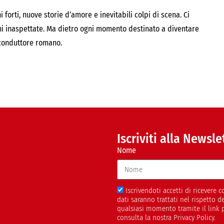
orti, nuove storie d’amore e inevitabili colpi di scena. Ci
oni inaspettate. Ma dietro ogni momento destinato a diventare
l conduttore romano.
Iscriviti alla Newsle
Nome
Iscrivendoti accetti di ricevere
dati saranno trattati nel rispetto 
qualsiasi momento tramite il link 
consulta la nostra Privacy Policy.