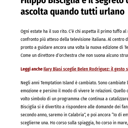
Filippo Bisciglia e il segret
ascolta quando tutti urlano
Ogni estate ha il suo rito. C’è chi aspetta il primo tuffo a
confronto più atteso della televisione italiana. Al centro 
pronto a guidare ancora una volta la nuova edizione di T
Come un direttore d’orchestra che non suona alcuno strum
Leggi anche
Ilary Blasi sceglie Belen Rodriguez: il gesto 
Negli anni Temptation Island è cambiato. Sono cambiate le
emozione e persino il modo di vivere le relazioni. Quello c
volto simbolo di un programma che continua a catalizzare l
Bisciglia si è divertito a rispondere alle domande dei fa
secondo anno, saremo in Calabria”, e poi ancora “Io di em
sceglierne una. Ho corso sulla spiaggia, ho corso in mare