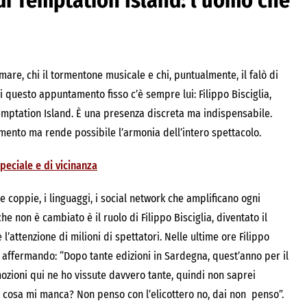
o di Temptation Island: l’uomo che
l mare, chi il tormentone musicale e chi, puntualmente, il falò di
di questo appuntamento fisso c’è sempre lui: Filippo Bisciglia,
emptation Island. È una presenza discreta ma indispensabile.
ento ma rende possibile l’armonia dell’intero spettacolo.
speciale e di vicinanza
 coppie, i linguaggi, i social network che amplificano ogni
he non è cambiato è il ruolo di Filippo Bisciglia, diventato il
’attenzione di milioni di spettatori. Nelle ultime ore Filippo
n affermando: “Dopo tante edizioni in Sardegna, quest’anno per il
ozioni qui ne ho vissute davvero tante, quindi non saprei
, cosa mi manca? Non penso con l’elicottero no, dai non penso”.