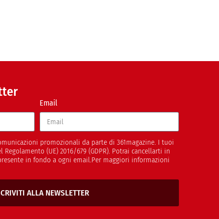
tter
Email
 comunicazioni promozionali da parte di 361magazine. I tuoi
del Regolamento (UE) 2016/679 (GDPR). Potrai cancellarti in
presente in fondo a ogni email.Per maggiori informazioni
SCRIVITI ALLA NEWSLETTER