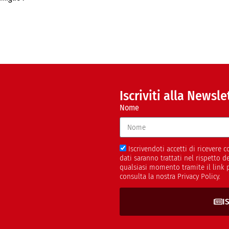
Iscriviti alla Newsle
Nome
Iscrivendoti accetti di ricevere
dati saranno trattati nel rispetto 
qualsiasi momento tramite il link 
consulta la nostra Privacy Policy.
I