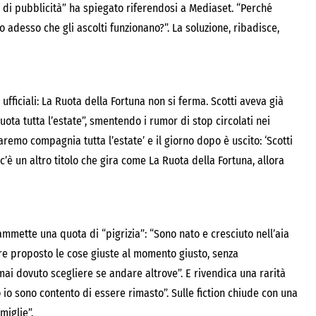
di pubblicità” ha spiegato riferendosi a Mediaset. “Perché
 adesso che gli ascolti funzionano?”. La soluzione, ribadisce,
ufficiali: La Ruota della Fortuna non si ferma. Scotti aveva già
uota tutta l’estate”, smentendo i rumor di stop circolati nei
faremo compagnia tutta l’estate’ e il giorno dopo è uscito: ‘Scotti
 c’è un altro titolo che gira come La Ruota della Fortuna, allora
ammette una quota di “pigrizia”: “Sono nato e cresciuto nell’aia
pre proposto le cose giuste al momento giusto, senza
ai dovuto scegliere se andare altrove”. E rivendica una rarità
ò io sono contento di essere rimasto”. Sulle fiction chiude con una
miglie”.