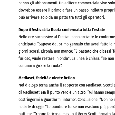
hanno gli abbonamenti. Un editore commerciale vive solo 
dovrebbe essere il primo a fare un passo indietro proprio
può arrivare solo da un patto tra tutti gli operatori.
Dopo il Festival: La Ruota confermata tutta l’estate
Nelle ore successive al Festival sono arrivate le conferme 
anticipato: “Sapevo dal primo gennaio che avrei fatto la r
giorni scorsi. L’ironia non manca: “È bastato che dicessi ‘
furioso, vuole restare in onda’”. La linea è chiara: “Se non
continui a girare la ruota”.
Mediaset, fedeltà e niente fiction
Nel dialogo torna anche il rapporto con Mediaset. Scotti 
di Mediaset”. Ma il punto vero è un altro: “Mi hanno sem
costringermi a guardarmi intorno”. Conclusione: “Non ho m
nella tv di oggi: “Le bandiere forse non esistono più, per
battuta: “Troppo faticose, meglio il Gerry Scotti firmato fa