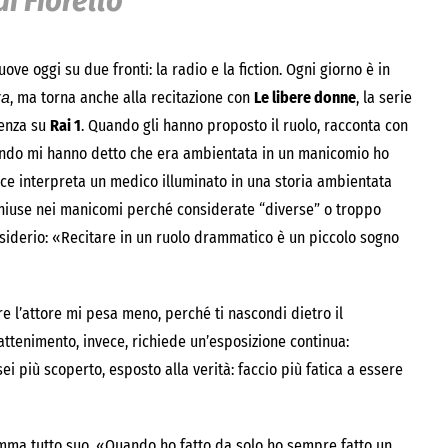
i Fiorello
ove oggi su due fronti: la radio e la fiction. Ogni giorno è in
, ma torna anche alla recitazione con
Le libere donne
, la serie
za
tenza su
Rai 1
. Quando gli hanno proposto il ruolo, racconta con
Quando mi hanno detto che era ambientata in un manicomio ho
ece interpreta un medico illuminato in una storia ambientata
nchiuse nei manicomi perché considerate “diverse” o troppo
esiderio: «Recitare in un ruolo drammatico è un piccolo sogno
are l’attore mi pesa meno, perché ti nascondi dietro il
rattenimento, invece, richiede un’esposizione continua:
ei più scoperto, esposto alla verità: faccio più fatica a essere
mma tutto suo. «Quando ho fatto da solo ho sempre fatto un