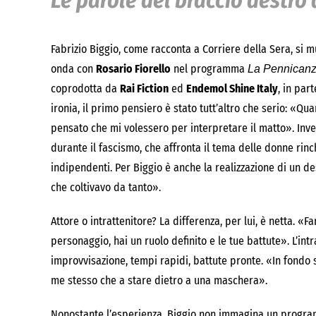
Le parole del braccio destro d
Fabrizio Biggio, come racconta a Corriere della Sera, si mu
onda con
Rosario Fiorello
nel programma
La Pennican
coprodotta da
Rai Fiction
ed
Endemol Shine Italy
, in par
ironia, il primo pensiero è stato tutt’altro che serio: «
pensato che mi volessero per interpretare il matto». Inv
durante il fascismo, che affronta il tema delle donne ri
indipendenti. Per Biggio è anche la realizzazione di un d
che coltivavo da tanto».
Attore o intrattenitore? La differenza, per lui, è netta. «F
personaggio, hai un ruolo definito e le tue battute». L’int
improvvisazione, tempi rapidi, battute pronte. «In fondo s
me stesso che a stare dietro a una maschera».
Nonostante l’esperienza, Biggio non immagina un progra