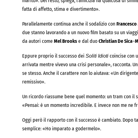
marito». Del resto, spiega, l’amicizia ha qualcosa di simi
fatta di affetto, stima e divertimento».
Parallelamente continua anche il sodalizio con
Francesco 
due stanno lavorando a un nuovo film basato su un viaggio
da autori come
Mel Brooks
e dal duo
Christian De Sica
–
M
Eppure proprio il successo dei
coincise con u
Soliti Idioti
arrivata mentre vivevo una crisi personale», racconta. U
se stesso. Anche il carattere non lo aiutava: «Un dirigent
remissivo».
Un ricordo riassume bene quel momento: un tram con il s
«Pensai: è un momento incredibile. E invece non me ne f
Oggi però il rapporto con il successo è cambiato. Dopo t
semplice: «Ho imparato a godermelo».