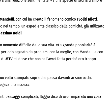
le a una relazione sentimentale: «È una specie di storia d’amore
Mandelli
, con cui ha creato il fenomeno comico
I Soliti Idioti
. I
 nel tempo, un espediente classico della comicità, già utilizzato
assimo Boldi
.
n momento difficile della sua vita. «La grande popolarità è
n periodo segnato da problemi con la moglie, con Mandelli e con
e di
MTV
mi disse che non ce l’avrei fatta perché ero troppo
uo volto stampato sopra che passa davanti ai suoi occhi.
regava una mazza».
anti passaggi complicati, Biggio dice di aver imparato una cosa