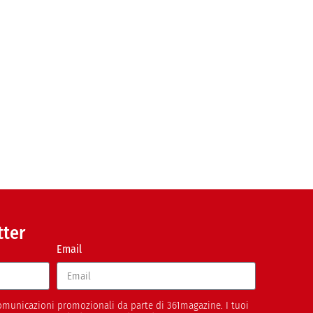
tter
Email
 comunicazioni promozionali da parte di 361magazine. I tuoi