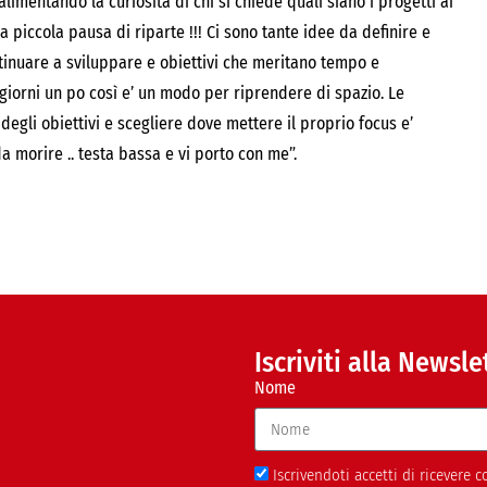
limentando la curiosità di chi si chiede quali siano i progetti ai
a piccola pausa di riparte !!! Ci sono tante idee da definire e
tinuare a sviluppare e obiettivi che meritano tempo e
 giorni un po così e’ un modo per riprendere di spazio. Le
gli obiettivi e scegliere dove mettere il proprio focus e’
 morire .. testa bassa e vi porto con me”.
Iscriviti alla Newsle
Nome
Iscrivendoti accetti di ricevere