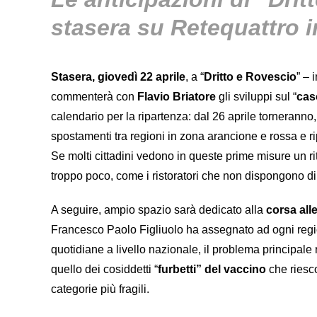
stasera su Retequattro i
Stasera, giovedì 22 aprile
, a “
Dritto e Rovescio
” – 
commenterà con
Flavio Briatore
gli sviluppi sul “
cas
calendario per la ripartenza: dal 26 aprile torneranno, i
spostamenti tra regioni in zona arancione e rossa e ripr
Se molti cittadini vedono in queste prime misure un rit
troppo poco, come i ristoratori che non dispongono di 
A seguire, ampio spazio sarà dedicato alla
corsa all
Francesco Paolo Figliuolo ha assegnato ad ogni regio
quotidiane a livello nazionale, il problema principale
quello dei cosiddetti “
furbetti” del vaccino
che riesco
categorie più fragili.