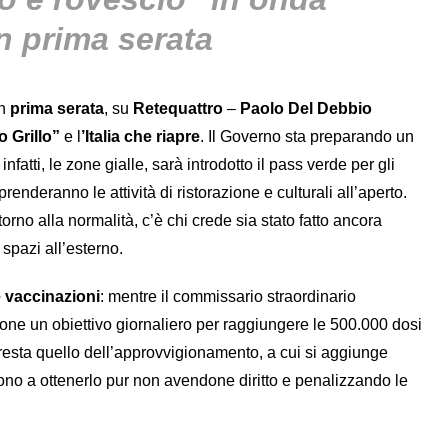
n prima serata
in
prima serata
, su
Retequattro
–
Paolo Del Debbio
o Grillo”
e l
’Italia che riapre
. Il Governo sta preparando un
nfatti, le zone gialle, sarà introdotto il pass verde per gli
enderanno le attività di ristorazione e culturali all’aperto.
orno alla normalità, c’è chi crede sia stato fatto ancora
spazi all’esterno.
e vaccinazioni
: mentre il commissario straordinario
ne un obiettivo giornaliero per raggiungere le 500.000 dosi
 resta quello dell’approvvigionamento, a cui si aggiunge
no a ottenerlo pur non avendone diritto e penalizzando le