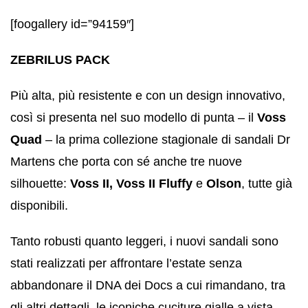
[foogallery id=”94159″]
ZEBRILUS PACK
Più alta, più resistente e con un design innovativo,
così si presenta nel suo modello di punta – il
Voss
Quad
– la prima collezione stagionale di sandali Dr
Martens che porta con sé anche tre nuove
silhouette:
Voss II, Voss II Fluffy
e
Olson
, tutte già
disponibili.
Tanto robusti quanto leggeri, i nuovi sandali sono
stati realizzati per affrontare l’estate senza
abbandonare il DNA dei Docs a cui rimandano, tra
gli altri dettagli, le iconiche cuciture gialle a vista.