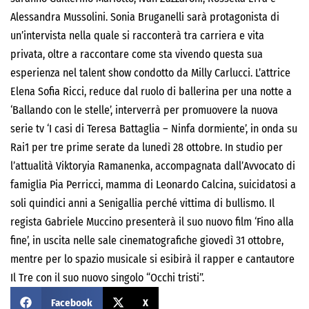
Alessandra Mussolini. Sonia Bruganelli sarà protagonista di
un’intervista nella quale si racconterà tra carriera e vita
privata, oltre a raccontare come sta vivendo questa sua
esperienza nel talent show condotto da Milly Carlucci. L’attrice
Elena Sofia Ricci, reduce dal ruolo di ballerina per una notte a
‘Ballando con le stelle’, interverrà per promuovere la nuova
serie tv ‘I casi di Teresa Battaglia – Ninfa dormiente’, in onda su
Rai1 per tre prime serate da
lunedì 28 ottobre
. In studio per
l’attualità Viktoryia Ramanenka, accompagnata dall’Avvocato di
famiglia Pia Perricci, mamma di Leonardo Calcina, suicidatosi a
soli quindici anni a Senigallia perché vittima di bullismo. Il
regista Gabriele Muccino presenterà il suo nuovo film ‘Fino alla
fine’, in uscita nelle sale cinematografiche
giovedì 31 ottobre
,
mentre per lo spazio musicale si esibirà il rapper e cantautore
Il Tre con il suo nuovo singolo “Occhi tristi”.
Facebook
X