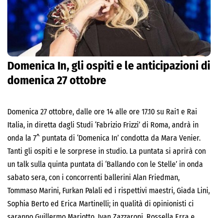
Domenica In, gli ospiti e le anticipazioni di
domenica 27 ottobre
Domenica 27 ottobre
, dalle ore 14
alle ore 17.10
su Rai1 e Rai
Italia, in diretta dagli Studi ‘Fabrizio Frizzi’ di Roma, andrà in
onda la 7^ puntata di ‘Domenica In’ condotta da Mara Venier.
Tanti gli ospiti e le sorprese in studio. La puntata si aprirà con
un talk sulla quinta puntata di ‘Ballando con le Stelle’ in onda
sabato sera
, con i concorrenti ballerini Alan Friedman,
Tommaso Marini, Furkan Palali ed i rispettivi maestri, Giada Lini,
Sophia Berto ed Erica Martinelli; in qualità di opinionisti ci
saranno Guillermo Mariotto, Ivan Zazzaroni, Rossella Erra e