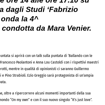
e ore 14 alle ore 17.10 su
ta dagli Studi ‘Fabrizio
 onda la 4^
 condotta da Mara Venier.
puntata si aprirà con un talk sulla puntata di ‘Ballando con le
i, Francesco Paolantoni e Anna Lou Castoldi con i rispettivi maestri
rotti, mentre in qualità di opinionisti ci saranno Guillermo
ni e Pino Strabioli. Ezio Greggio sarà protagonista di un’ampia
vata.
e, oltre a ripercorrere alcuni momenti importanti della sua
mondo “On my own” e con il suo nuovo singolo “It’s just love”.