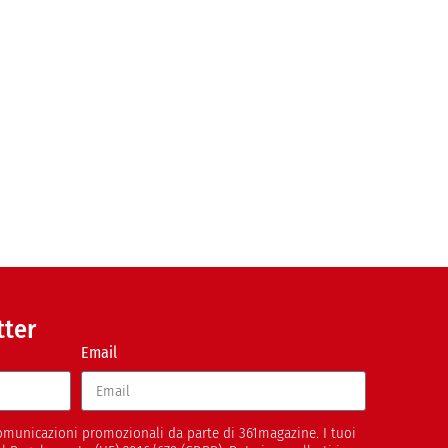
tter
Email
 comunicazioni promozionali da parte di 361magazine. I tuoi