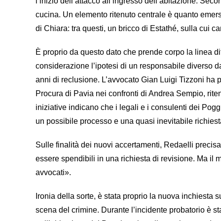
l’inizio dell’attacco all’ingresso dell’abitazione. Sec
cucina. Un elemento ritenuto centrale è quanto emerso 
di Chiara: tra questi, un bricco di Estathé, sulla cui c
È proprio da questo dato che prende corpo la linea di
considerazione l’ipotesi di un responsabile diverso da
anni di reclusione. L’avvocato Gian Luigi Tizzoni ha 
Procura di Pavia nei confronti di Andrea Sempio, ritene
iniziative indicano che i legali e i consulenti dei Pogg
un possibile processo e una quasi inevitabile richiest
Sulle finalità dei nuovi accertamenti, Redaelli precisa:
essere spendibili in una richiesta di revisione. Ma il 
avvocati».
Ironia della sorte, è stata proprio la nuova inchiesta s
scena del crimine. Durante l’incidente probatorio è s