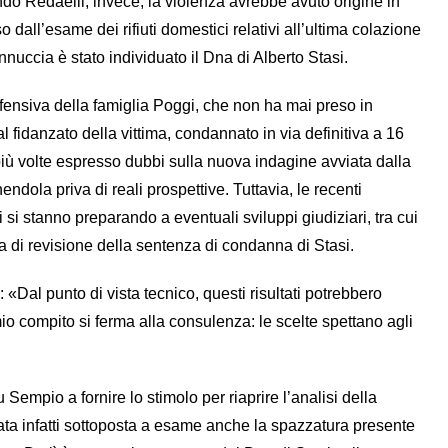
ondo Redaelli, invece, la violenza avrebbe avuto origine in
dall’esame dei rifiuti domestici relativi all’ultima colazione
annuccia è stato individuato il Dna di Alberto Stasi.
fensiva della famiglia Poggi, che non ha mai preso in
l fidanzato della vittima, condannato in via definitiva a 16
più volte espresso dubbi sulla nuova indagine avviata dalla
ndola priva di reali prospettive. Tuttavia, le recenti
i si stanno preparando a eventuali sviluppi giudiziari, tra cui
a di revisione della sentenza di condanna di Stasi.
 «Dal punto di vista tecnico, questi risultati potrebbero
mio compito si ferma alla consulenza: le scelte spettano agli
u Sempio a fornire lo stimolo per riaprire l’analisi della
tata infatti sottoposta a esame anche la spazzatura presente