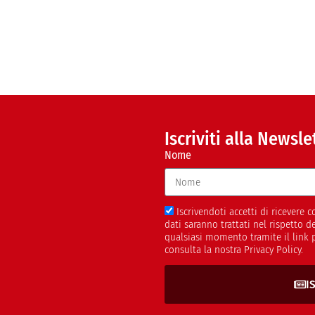
Iscriviti alla Newsle
Nome
Iscrivendoti accetti di ricevere
dati saranno trattati nel rispetto 
qualsiasi momento tramite il link 
consulta la nostra Privacy Policy.
I