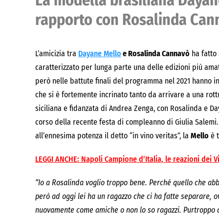
La modella brasiliana Dayan
rapporto con Rosalinda Cann
L’amicizia tra
Dayane Mello
e Rosalinda Cannavò
ha fatto 
caratterizzato per lunga parte una delle edizioni più amat
però nelle battute finali del programma nel 2021 hanno iniz
che si è fortemente incrinato tanto da arrivare a una rottu
siciliana e fidanzata di Andrea Zenga, con Rosalinda e Da
corso della recente festa di compleanno di Giulia Salemi.
all’ennesima potenza il detto “in vino veritas”, la
Mello
è t
LEGGI ANCHE: Napoli Campione d’Italia, le reazioni dei 
“Io a Rosalinda voglio troppo bene. Perché quello che ab
però ad oggi lei ha un ragazzo che ci ha fatte separare, o
nuovamente come amiche o non lo so ragazzi. Purtroppo ad 