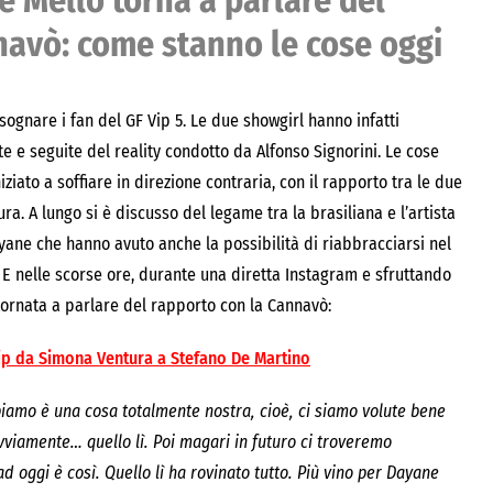
e Mello torna a parlare del
avò: come stanno le cose oggi
sognare i fan del GF Vip 5. Le due showgirl hanno infatti
e e seguite del reality condotto da Alfonso Signorini. Le cose
iato a soffiare in direzione contraria, con il rapporto tra le due
ra. A lungo si è discusso del legame tra la brasiliana e l’artista
yane che hanno avuto anche la possibilità di riabbracciarsi nel
 E nelle scorse ore, durante una diretta Instagram e sfruttando
ornata a parlare del rapporto con la Cannavò:
Vip da Simona Ventura a Stefano De Martino
biamo è una cosa totalmente nostra, cioè, ci siamo volute bene
vviamente… quello lì. Poi magari in futuro ci troveremo
oggi è così. Quello lì ha rovinato tutto. Più vino per Dayane