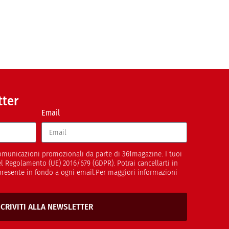
tter
Email
 comunicazioni promozionali da parte di 361magazine. I tuoi
del Regolamento (UE) 2016/679 (GDPR). Potrai cancellarti in
presente in fondo a ogni email.Per maggiori informazioni
SCRIVITI ALLA NEWSLETTER