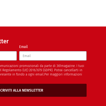
tter
Email
 comunicazioni promozionali da parte di 361magazine. I tuoi
del Regolamento (UE) 2016/679 (GDPR). Potrai cancellarti in
presente in fondo a ogni email.Per maggiori informazioni
SCRIVITI ALLA NEWSLETTER