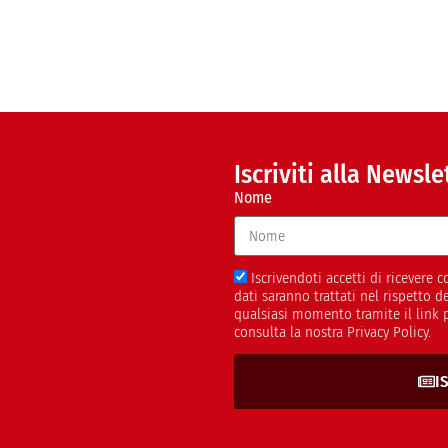
Iscriviti alla Newsle
Nome
Iscrivendoti accetti di ricevere
dati saranno trattati nel rispetto 
qualsiasi momento tramite il link 
consulta la nostra Privacy Policy.
I