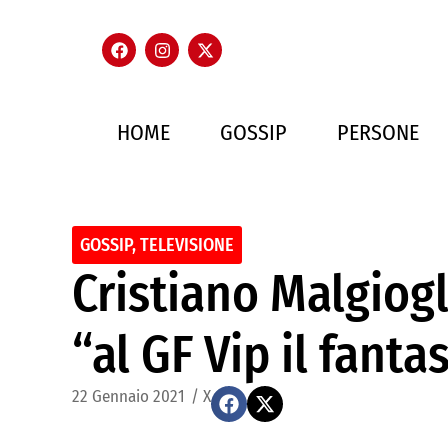
HOME
GOSSIP
PERSONE
GOSSIP
,
TELEVISIONE
Cristiano Malgiogl
“al GF Vip il fant
22 Gennaio 2021
/
X