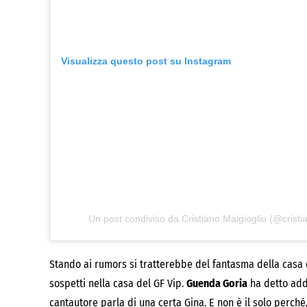
Visualizza questo post su Instagram
Un post condiviso da Cristiano Malgioglio (@cristi
Stando ai rumors si tratterebbe del fantasma della casa di
sospetti nella casa del GF Vip.
Guenda Goria
ha detto addi
cantautore parla di una certa Gina. E non è il solo perché