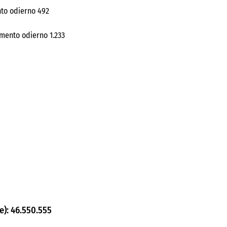
ento odierno 492
emento odierno 1.233
e): 46.550.555